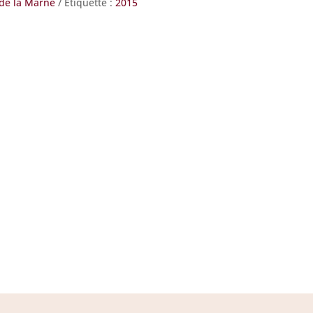
 de la Marne
Étiquette :
2015