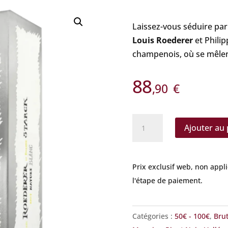
Laissez-vous séduire par
Louis Roederer
et Phili
champenois, où se mêlent
88
,90
€
quantité
Ajouter au 
de
Roederer
-
Prix exclusif web, non appl
Starck
l'étape de paiement.
Brut
Nature
2015
Catégories :
50€ - 100€
,
Brut