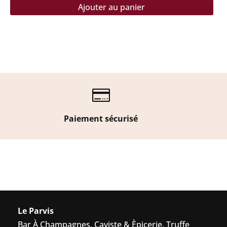
Ajouter au panier

Paiement sécurisé
Le Parvis
Bar À Champagnes, Caviste & Èpicerie, Truffe