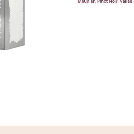
Coffret
Meunier
,
Pinot Noir
,
Vallée