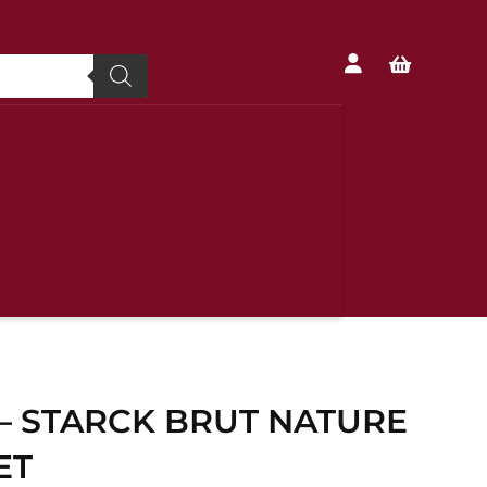


– STARCK BRUT NATURE
ET