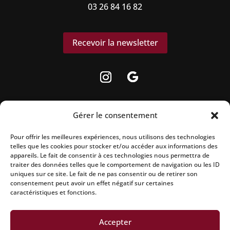
03 26 84 16 82
Recevoir la newsletter
Gérer le consentement
Pour offrir les meilleures expériences, nous utilisons des technologies
La vente d’alcool est strictement interdite
telles que les cookies pour stocker et/ou accéder aux informations des
aux mineurs.
appareils. Le fait de consentir à ces technologies nous permettra de
traiter des données telles que le comportement de navigation ou les ID
uniques sur ce site. Le fait de ne pas consentir ou de retirer son
L’abus d’alcool est dangereux pour la
consentement peut avoir un effet négatif sur certaines
santé, à consommer avec modération.
caractéristiques et fonctions.
Accepter