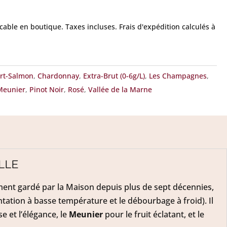
icable en boutique.
Taxes incluses. Frais d'expédition calculés à
art-Salmon
,
Chardonnay
,
Extra-Brut (0-6g/L)
,
Les Champagnes
,
Meunier
,
Pinot Noir
,
Rosé
,
Vallée de la Marne
LLE
ement gardé par la Maison depuis plus de sept décennies,
ation à basse température et le débourbage à froid). Il
e et l’élégance, le
Meunier
pour le fruit éclatant, et le