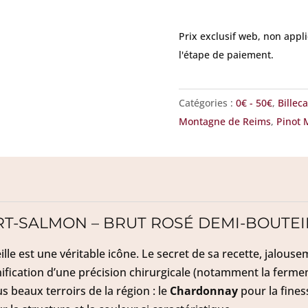
Rosé
demi-
Prix exclusif web, non appl
bouteille
l'étape de paiement.
Catégories :
0€ - 50€
,
Billec
Montagne de Reims
,
Pinot 
RT-SALMON – BRUT ROSÉ DEMI-BOUTEI
lle est une véritable icône. Le secret de sa recette, jalous
ication d’une précision chirurgicale (notamment la ferment
 beaux terroirs de la région : le
Chardonnay
pour la finess