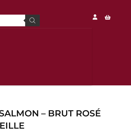


-SALMON – BRUT ROSÉ
EILLE