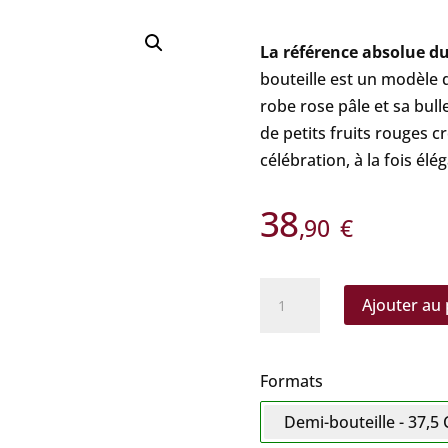
La référence absolue d
bouteille est un modèle d
robe rose pâle et sa bull
de petits fruits rouges 
célébration, à la fois él
38
,90
€
quantité
Ajouter au 
de
Billecart-
Salmon
Formats
-
Demi-bouteille - 37,5 
Brut