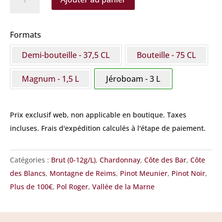
de
Pol
Roger
Formats
-
Demi-bouteille - 37,5 CL
Bouteille - 75 CL
Brut
Réserve
Magnum - 1,5 L
Jéroboam - 3 L
Jéroboam
Prix exclusif web, non applicable en boutique.
Taxes
incluses. Frais d'expédition calculés à l'étape de paiement.
Catégories :
Brut (0-12g/L)
,
Chardonnay
,
Côte des Bar
,
Côte
des Blancs
,
Montagne de Reims
,
Pinot Meunier
,
Pinot Noir
,
Plus de 100€
,
Pol Roger
,
Vallée de la Marne