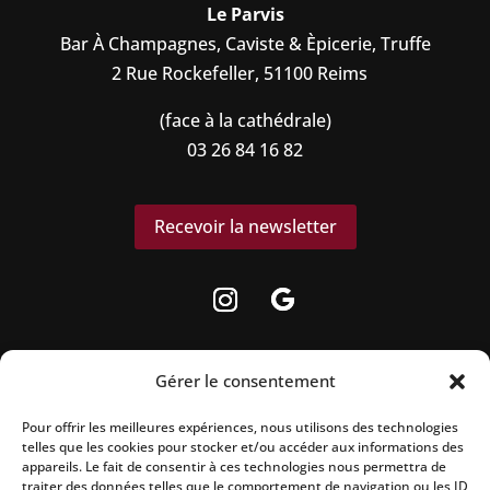
Le Parvis
Bar À Champagnes, Caviste & Èpicerie, Truffe
2 Rue Rockefeller, 51100 Reims
(face à la cathédrale)
03 26 84 16 82
Recevoir la newsletter
Gérer le consentement
Pour offrir les meilleures expériences, nous utilisons des technologies
La vente d’alcool est strictement interdite
telles que les cookies pour stocker et/ou accéder aux informations des
aux mineurs.
appareils. Le fait de consentir à ces technologies nous permettra de
traiter des données telles que le comportement de navigation ou les ID